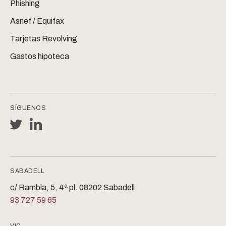
Phishing
Asnef / Equifax
Tarjetas Revolving
Gastos hipoteca
SÍGUENOS
SABADELL
c/ Rambla, 5, 4ª pl. 08202 Sabadell
93 727 59 65
VIC