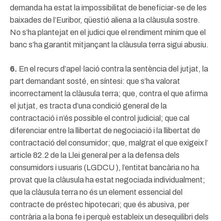
demanda ha estat la impossibilitat de beneficiar-se de les
baixades de l’Euribor, qüestió aliena a la clàusula sostre.
No s’ha plantejat en el judici que el rendiment mínim que el
banc s’ha garantit mitjançant la clàusula terra sigui abusiu.
6.
En el recurs d’apel·lació contra la sentència del jutjat, la
part demandant sosté, en síntesi: que s’ha valorat
incorrectament la clàusula terra; que, contra el que afirma
el jutjat, es tracta d’una condició general de la
contractació i n’és possible el control judicial; que cal
diferenciar entre la llibertat de negociació i la llibertat de
contractació del consumidor; que, malgrat el que exigeix l’
article 82.2 de la Llei general per a la defensa dels
consumidors i usuaris (LGDCU ), l’entitat bancària no ha
provat que la clàusula ha estat negociada individualment;
que la clàusula terra no és un element essencial del
contracte de préstec hipotecari; que és abusiva, per
contrària a la bona fe i perquè estableix un desequilibri dels