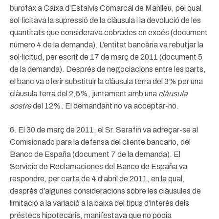
burofax a Caixa d’Estalvis Comarcal de Manlleu, pel qual
sol·licitava la supressió de la clàusula i la devolució de les
quantitats que considerava cobrades en excés (document
número 4 de la demanda). L’entitat bancària va rebutjar la
sol·licitud, per escrit de 17 de març de 2011 (document 5
de la demanda). Després de negociacions entre les parts,
el banc va oferir substituir la clàusula terra del 3% per una
clàusula terra del 2,5%, juntament amb una
clàusula
sostre
del 12%. El demandant no va acceptar-ho.
6. El 30 de març de 2011, el Sr. Serafin va adreçar-se al
Comisionado para la defensa del cliente bancario, del
Banco de España (document 7 de la demanda). El
Servicio de Reclamaciones del Banco de España va
respondre, per carta de 4 d’abril de 2011, en la qual,
després d’algunes consideracions sobre les clàusules de
limitació a la variació a la baixa del tipus d’interès dels
préstecs hipotecaris, manifestava que no podia