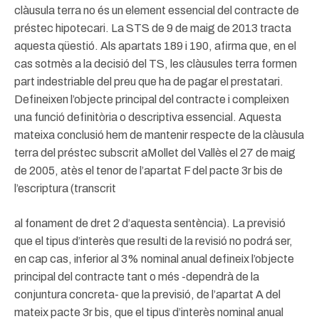
clàusula terra no és un element essencial del contracte de
préstec hipotecari. La STS de 9 de maig de 2013 tracta
aquesta qüestió. Als apartats 189 i 190, afirma que, en el
cas sotmès a la decisió del TS, les clàusules terra formen
part indestriable del preu que ha de pagar el prestatari.
Defineixen l’objecte principal del contracte i compleixen
una funció definitòria o descriptiva essencial. Aquesta
mateixa conclusió hem de mantenir respecte de la clàusula
terra del préstec subscrit aMollet del Vallès el 27 de maig
de 2005, atès el tenor de l’apartat F del pacte 3r bis de
l’escriptura (transcrit
al fonament de dret 2 d’aquesta sentència). La previsió
que el tipus d’interès que resulti de la revisió no podrá ser,
en cap cas, inferior al 3% nominal anual defineix l’objecte
principal del contracte tant o més -dependrà de la
conjuntura concreta- que la previsió, de l’apartat A del
mateix pacte 3r bis, que el tipus d’interès nominal anual