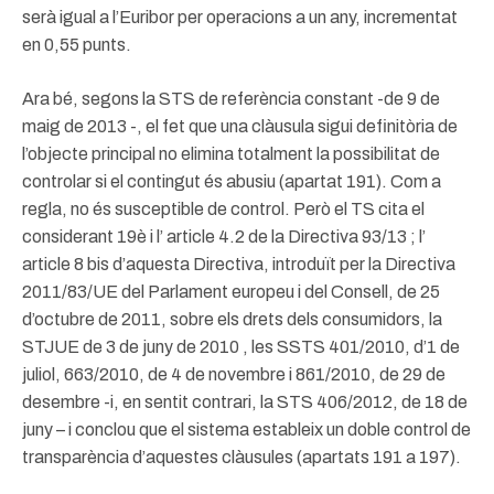
serà igual a l’Euribor per operacions a un any, incrementat
en 0,55 punts.
Ara bé, segons la STS de referència constant -de 9 de
maig de 2013 -, el fet que una clàusula sigui definitòria de
l’objecte principal no elimina totalment la possibilitat de
controlar si el contingut és abusiu (apartat 191). Com a
regla, no és susceptible de control. Però el TS cita el
considerant 19è i l’ article 4.2 de la Directiva 93/13 ; l’
article 8 bis d’aquesta Directiva, introduït per la Directiva
2011/83/UE del Parlament europeu i del Consell, de 25
d’octubre de 2011, sobre els drets dels consumidors, la
STJUE de 3 de juny de 2010 , les SSTS 401/2010, d’1 de
juliol, 663/2010, de 4 de novembre i 861/2010, de 29 de
desembre -i, en sentit contrari, la STS 406/2012, de 18 de
juny – i conclou que el sistema estableix un doble control de
transparència d’aquestes clàusules (apartats 191 a 197).