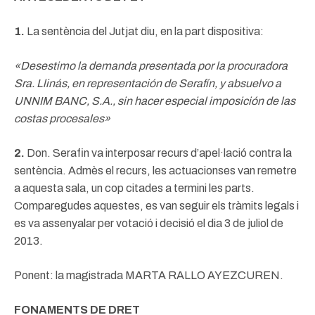
1.
La sentència del Jutjat diu, en la part dispositiva:
«Desestimo la demanda presentada por la procuradora
Sra. Llinás, en representación de Serafín, y absuelvo a
UNNIM BANC, S.A., sin hacer especial imposición de las
costas procesales»
2.
Don. Serafin va interposar recurs d’apel·lació contra la
sentència. Admès el recurs, les actuacionses van remetre
a aquesta sala, un cop citades a termini les parts.
Comparegudes aquestes, es van seguir els tràmits legals i
es va assenyalar per votació i decisió el dia 3 de juliol de
2013.
Ponent: la magistrada MARTA RALLO AYEZCUREN.
FONAMENTS DE DRET