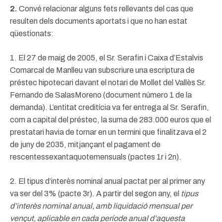
2.
Convé relacionar alguns fets rellevants del cas que
resulten dels documents aportats i que no han estat
qüestionats:
1. El 27 de maig de 2005, el Sr. Serafin i Caixa d’Estalvis
Comarcal de Manlleu van subscriure una escriptura de
préstec hipotecari davant el notari de Mollet del Vallès Sr.
Fernando de SalasMoreno (document número 1 de la
demanda). L’entitat creditícia va fer entrega al Sr. Serafin,
com a capital del préstec, la suma de 283.000 euros que el
prestatari havia de tornar en un termini que finalitzava el 2
de juny de 2035, mitjançant el pagament de
rescentessexantaquotemensuals (pactes 1r i 2n).
2. El tipus d’interès nominal anual pactat per al primer any
va ser del 3% (pacte 3r). A partir del segon any, el
tipus
d’interès nominal anual, amb liquidació mensual per
vençut, aplicable en cada període anual
d’aquesta