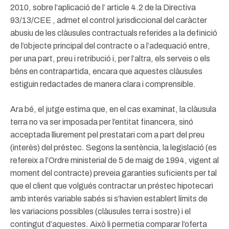
2010, sobre l’aplicació de l’ article 4.2 de la Directiva
93/13/CEE , admet el control jurisdiccional del caràcter
abusiu de les clàusules contractuals referides a la definició
de l’objecte principal del contracte o a l’adequació entre,
per una part, preu i retribució i, per l’altra, els serveis o els
béns en contrapartida, encara que aquestes clàusules
estiguin redactades de manera clara i comprensible.
Ara bé, el jutge estima que, en el cas examinat, la clàusula
terra no va ser imposada per l’entitat financera, sinó
acceptada lliurement pel prestatari com a part del preu
(interès) del préstec. Segons la sentència, la legislació (es
refereix a l’Ordre ministerial de 5 de maig de 1994, vigent al
moment del contracte) preveia garanties suficients per tal
que el client que volgués contractar un préstec hipotecari
amb interés variable sabés si s’havien establert límits de
les variacions possibles (clàusules terra i sostre) i el
contingut d’aquestes. Això li permetia comparar l’oferta