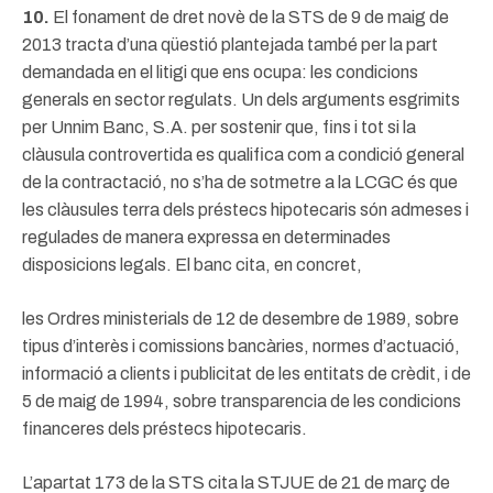
10.
El fonament de dret novè de la STS de 9 de maig de
2013 tracta d’una qüestió plantejada també per la part
demandada en el litigi que ens ocupa: les condicions
generals en sector regulats. Un dels arguments esgrimits
per Unnim Banc, S.A. per sostenir que, fins i tot si la
clàusula controvertida es qualifica com a condició general
de la contractació, no s’ha de sotmetre a la LCGC és que
les clàusules terra dels préstecs hipotecaris són admeses i
regulades de manera expressa en determinades
disposicions legals. El banc cita, en concret,
les Ordres ministerials de 12 de desembre de 1989, sobre
tipus d’interès i comissions bancàries, normes d’actuació,
informació a clients i publicitat de les entitats de crèdit, i de
5 de maig de 1994, sobre transparencia de les condicions
financeres dels préstecs hipotecaris.
L’apartat 173 de la STS cita la STJUE de 21 de març de