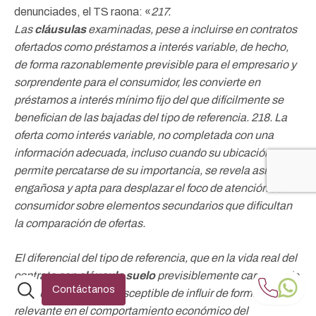
denunciades, el TS raona: «
217.
Las
cláusulas
examinadas, pese a incluirse en contratos
ofertados como préstamos a interés
variable, de hecho,
de forma razonablemente previsible para el empresario y
sorprendente para el consumidor,
les convierte en
préstamos a interés mínimo fijo del que difícilmente se
benefician de las bajadas del tipo
de referencia. 218. La
oferta como interés variable, no completada con una
información adecuada, incluso
cuando su ubicación
permite percatarse de su importancia, se revela así
engañosa y apta para desplazar
el foco de atención del
consumidor sobre elementos secundarios que dificultan
la comparación de ofertas.
El diferencial del tipo de referencia, que en la vida real del
contrato con
cláusula suelo
previsiblemente carecerá de
Abrir
Contáctanos
transcendencia, es susceptible de influir de forma
el
relevante en el comportamiento económico del