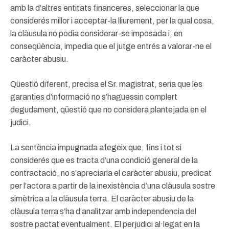
amb la d’altres entitats financeres, seleccionar la que
considerés millor i acceptar-la lliurement, per la qual cosa,
la clàusula no podia considerar-se imposada i, en
conseqüència, impedia que el jutge entrés a valorar-ne el
caràcter abusiu.
Qüestió diferent, precisa el Sr. magistrat, seria que les
garanties d’informació no s’haguessin complert
degudament, qüestió que no considera plantejada en el
judici.
La sentència impugnada afegeix que, fins i tot si
considerés que es tracta d’una condició general de la
contractació, no s’apreciaria el caràcter abusiu, predicat
per l’actora a partir de la inexistència d’una clàusula sostre
simètrica a la clàusula terra. El caràcter abusiu de la
clàusula terra s’ha d’analitzar amb independencia del
sostre pactat eventualment. El perjudici al·legat en la