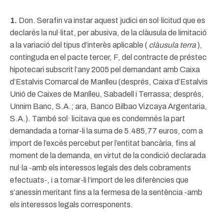
1.
Don. Serafin va instar aquest judici en sol·licitud que es
declarés la nul·litat, per abusiva, de la clàusula de limitació
a la variació del tipus d’interès aplicable (
clàusula terra
),
continguda en el pacte tercer, F, del contracte de préstec
hipotecari subscrit l’any 2005 pel demandant amb Caixa
d’Estalvis Comarcal de Manlleu (després, Caixa d’Estalvis
Unió de Caixes de Manlleu, Sabadell i Terrassa; després,
Unnim Banc, S.A.; ara, Banco Bilbao Vizcaya Argentaria,
S.A.). També sol· licitava que es condemnés la part
demandada a tornar-li la suma de 5.485,77 euros, com a
import de l’excés percebut per l’entitat bancària, fins al
moment de la demanda, en virtut de la condició declarada
nul·la -amb els interessos legals des dels cobraments
efectuats-, i a tornar-li l’import de les diferències que
s’anessin meritant fins a la fermesa de la sentència -amb
els interessos legals corresponents.