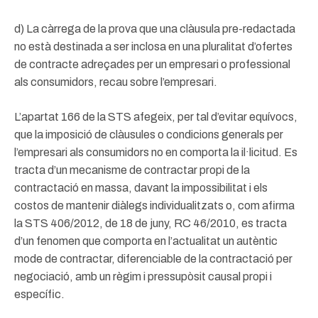
d) La càrrega de la prova que una clàusula pre-redactada
no està destinada a ser inclosa en una pluralitat d’ofertes
de contracte adreçades per un empresari o professional
als consumidors, recau sobre l’empresari.
L’apartat 166 de la STS afegeix, per tal d’evitar equívocs,
que la imposició de clàusules o condicions generals per
l’empresari als consumidors no en comporta la il·licitud. Es
tracta d’un mecanisme de contractar propi de la
contractació en massa, davant la impossibilitat i els
costos de mantenir diàlegs individualitzats o, com afirma
la STS 406/2012, de 18 de juny, RC 46/2010, es tracta
d’un fenomen que comporta en l’actualitat un autèntic
mode de contractar, diferenciable de la contractació per
negociació, amb un règim i pressupòsit causal propi i
específic.