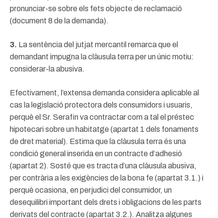
pronunciar-se sobre els fets objecte de reclamació
(document 8 de la demanda).
3.
La sentència del jutjat mercantil remarca que el
demandant impugna la clàusula terra per un únic motiu:
considerar-la abusiva.
Efectivament, l’extensa demanda considera aplicable al
cas la legislació protectora dels consumidors i usuaris,
perquè el Sr. Serafin va contractar com a tal el préstec
hipotecari sobre un habitatge (apartat 1 dels fonaments
de dret material). Estima que la clàusula terra és una
condició general inserida en un contracte d’adhesió
(apartat 2). Sosté que es tracta d’una clàusula abusiva,
per contrària a les exigències de la bona fe (apartat 3.1.) i
perquè ocasiona, en perjudici del consumidor, un
desequilibri important dels drets i obligacions de les parts
derivats del contracte (apartat 3.2.). Analitza algunes