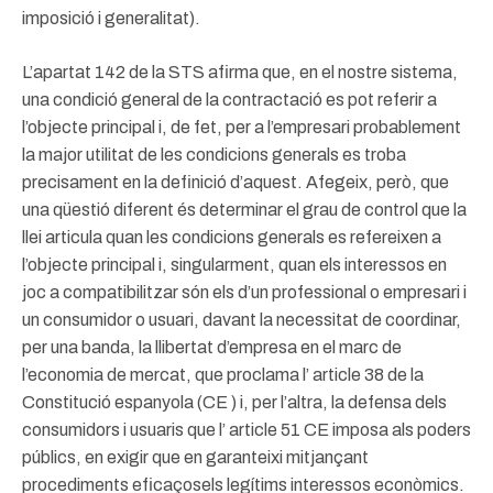
imposició i generalitat).
L’apartat 142 de la STS afirma que, en el nostre sistema,
una condició general de la contractació es pot referir a
l’objecte principal i, de fet, per a l’empresari probablement
la major utilitat de les condicions generals es troba
precisament en la definició d’aquest. Afegeix, però, que
una qüestió diferent és determinar el grau de control que la
llei articula quan les condicions generals es refereixen a
l’objecte principal i, singularment, quan els interessos en
joc a compatibilitzar són els d’un professional o empresari i
un consumidor o usuari, davant la necessitat de coordinar,
per una banda, la llibertat d’empresa en el marc de
l’economia de mercat, que proclama l’ article 38 de la
Constitució espanyola (CE ) i, per l’altra, la defensa dels
consumidors i usuaris que l’ article 51 CE imposa als poders
públics, en exigir que en garanteixi mitjançant
procediments eficaçosels legítims interessos econòmics.