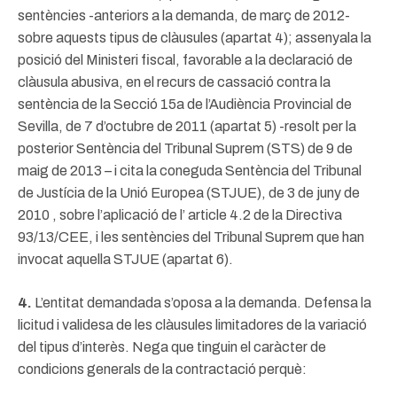
sentències -anteriors a la demanda, de març de 2012-
sobre aquests tipus de clàusules (apartat 4); assenyala la
posició del Ministeri fiscal, favorable a la declaració de
clàusula abusiva, en el recurs de cassació contra la
sentència de la Secció 15a de l’Audiència Provincial de
Sevilla, de 7 d’octubre de 2011 (apartat 5) -resolt per la
posterior Sentència del Tribunal Suprem (STS) de 9 de
maig de 2013 – i cita la coneguda Sentència del Tribunal
de Justícia de la Unió Europea (STJUE), de 3 de juny de
2010 , sobre l’aplicació de l’ article 4.2 de la Directiva
93/13/CEE, i les sentències del Tribunal Suprem que han
invocat aquella STJUE (apartat 6).
4.
L’entitat demandada s’oposa a la demanda. Defensa la
licitud i validesa de les clàusules limitadores de la variació
del tipus d’interès. Nega que tinguin el caràcter de
condicions generals de la contractació perquè: