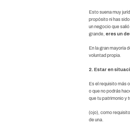
Esto suena muy juríd
propósito ni has sid
un negocio que sali
grande,
eres un de
En la gran mayoría d
voluntad propia.
2. Estar en situac
Es el requisito más
o que no podrás hace
que tu patrimonio y t
(ojo), como requisi
de una.