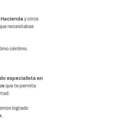
 Hacienda
y otros
o que necesitabas
ltimo céntimo.
o especialista en
os
que te permita
rtad.
hemos logrado
e.