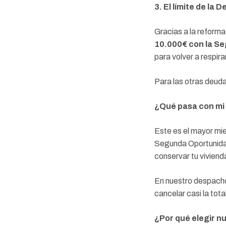
3. El límite de la 
Gracias a la reform
10.000€ con la Se
para volver a respirar
Para las otras deuda
¿Qué pasa con mi
Este es el mayor mie
Segunda Oportunida
conservar tu viviend
En nuestro despach
cancelar casi la to
¿Por qué elegir 