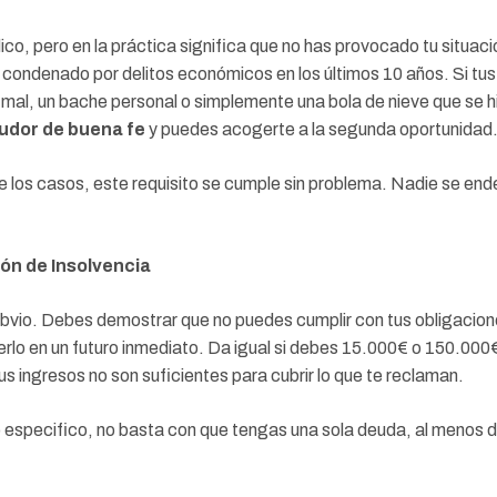
ico, pero en la práctica significa que no has provocado tu situaci
o condenado por delitos económicos en los últimos 10 años. Si tu
ó mal, un bache personal o simplemente una bola de nieve que se
udor de buena fe
y puedes acogerte a la segunda oportunidad
e los casos, este requisito se cumple sin problema. Nadie se end
ión de Insolvencia
 obvio. Debes demostrar que no puedes cumplir con tus obligacio
rlo en un futuro inmediato. Da igual si debes 15.000€ o 150.000€
us ingresos no son suficientes para cubrir lo que te reclaman.
to especifico, no basta con que tengas una sola deuda, al menos