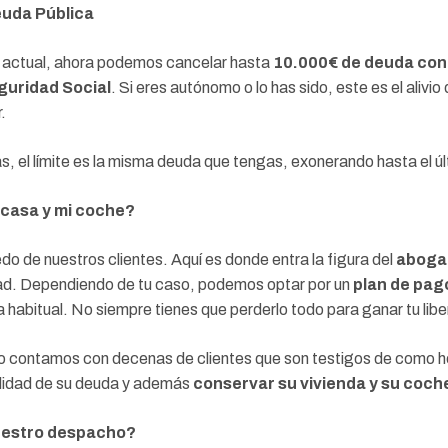
Deuda Pública
a actual, ahora podemos cancelar hasta
10.000€ de deuda con
guridad Social
. Si eres autónomo o lo has sido, este es el alivi
.
s, el límite es la misma deuda que tengas, exonerando hasta el ú
 casa y mi coche?
do de nuestros clientes. Aquí es donde entra la figura del
abogad
d. Dependiendo de tu caso, podemos optar por un
plan de pag
a habitual. No siempre tienes que perderlo todo para ganar tu libe
o contamos con decenas de clientes que son testigos de como 
talidad de su deuda y además
conservar su vivienda y su coch
nuestro despacho?