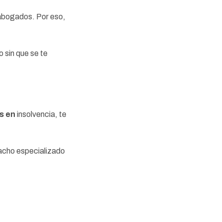
 abogados. Por eso,
 sin que se te
s en
insolvencia, te
acho especializado
ad.