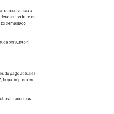
ón de insolvencia a
s deudas son fruto de
 hizo demasiado
.
euda por gusto ni
nes de pago actuales
; lo que importa es
 deberás tener más