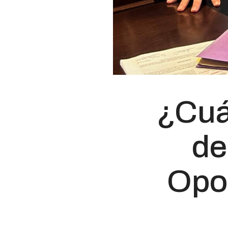
¿Cuál
de
Opo