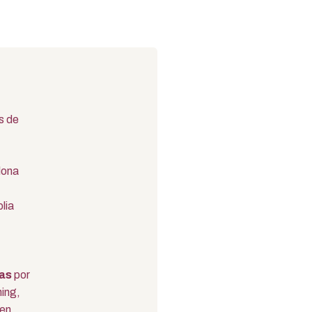
s de
lona
lia
as
por
hing,
 en