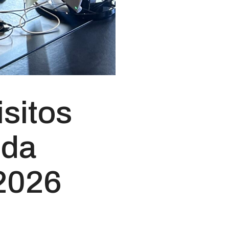
isitos
nda
2026