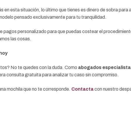
 en esta situación, lo último que tienes es dinero de sobra para
odelo pensado exclusivamente para tu tranquilidad.
e pagos personalizado para que puedas costear el procedimiento
tamos las cosas.
 hoy
itos? No te quedes con la duda. Como
abogados especialista
ra consulta gratuita para analizar tu caso sin compromiso.
una mochila que no te corresponde.
Contacta
con nuestro desp
e si tú también puedes acogerte a la Ley de Segunda Oportunid