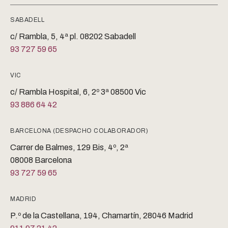
SABADELL
c/ Rambla, 5, 4ª pl. 08202 Sabadell
93 727 59 65
VIC
c/ Rambla Hospital, 6, 2º 3ª 08500 Vic
93 886 64 42
BARCELONA (DESPACHO COLABORADOR)
Carrer de Balmes, 129 Bis, 4º, 2ª
08008 Barcelona
93 727 59 65
MADRID
P.º de la Castellana, 194, Chamartín, 28046 Madrid