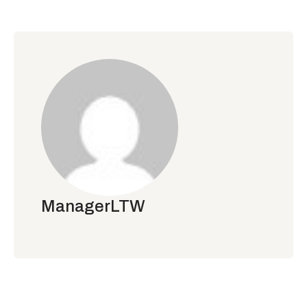
ManagerLTW