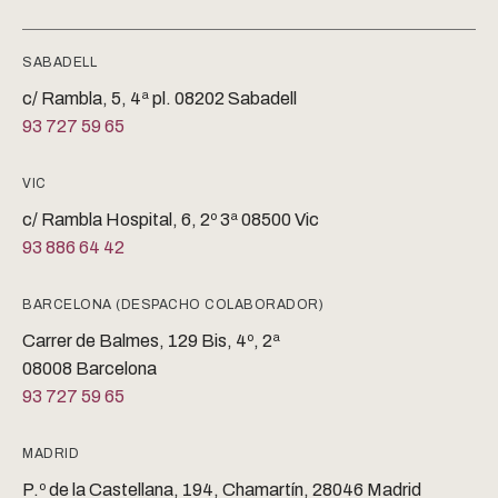
SABADELL
c/ Rambla, 5, 4ª pl. 08202 Sabadell
93 727 59 65
VIC
c/ Rambla Hospital, 6, 2º 3ª 08500 Vic
93 886 64 42
BARCELONA (DESPACHO COLABORADOR)
Carrer de Balmes, 129 Bis, 4º, 2ª
08008 Barcelona
93 727 59 65
MADRID
P.º de la Castellana, 194, Chamartín, 28046 Madrid