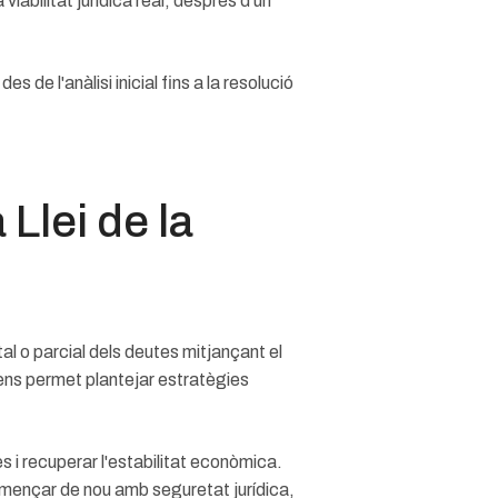
abilitat jurídica real, després d'un
e l'anàlisi inicial fins a la resolució
Llei de la
tal o parcial dels deutes mitjançant el
ens permet plantejar estratègies
 i recuperar l'estabilitat econòmica.
omençar de nou amb seguretat jurídica,