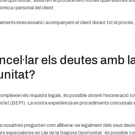
na oportunitat, assumim el procediment només quan existeix una vi
òmica i personal del client.
s innecessaris i acompanyem el client durant tot el procés, des d
cel·lar els deutes amb la 
nitat?
ompleixen els requisits legals, és possible obtenir l'exoneració to
isfet (BEPI). La nostra experiència en procediments concursals 
 nosaltres pregunten com alliberar-se legalment dels seus deutes
ts especialistes en Llei de la Segona Oportunitat, és possible c