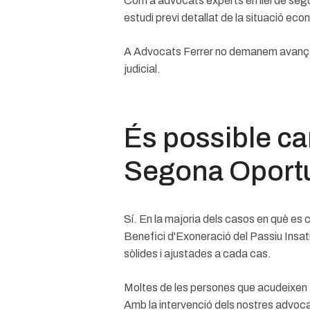
Com a advocats experts en llei de sego
estudi previ detallat de la situació econ
A Advocats Ferrer no demanem avançament
judicial.
És possible can
Segona Oportu
Sí. En la majoria dels casos en què es c
Benefici d'Exoneració del Passiu Insat
sòlides i ajustades a cada cas.
Moltes de les persones que acudeixen a
Amb la intervenció dels nostres advoca