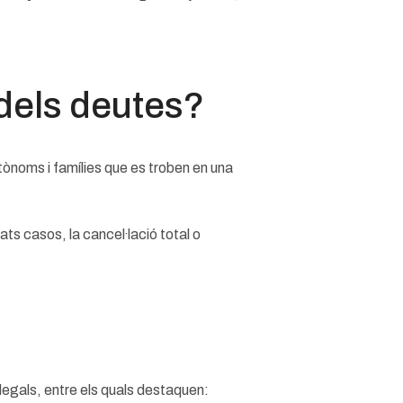
 dels deutes?
tònoms i famílies que es troben en una
s casos, la cancel·lació total o
 legals, entre els quals destaquen: