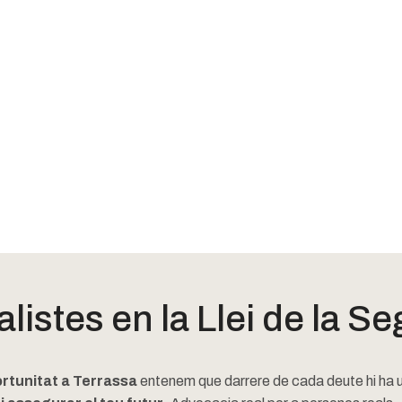
istes en la Llei de la S
ortunitat a Terrassa
entenem que darrere de cada deute hi ha una