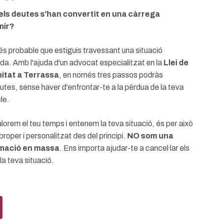
 els deutes s'han convertit en una càrrega
mir?
, és probable que estiguis travessant una situació
. Amb l'ajuda d'un advocat especialitzat en la
Llei de
itat a Terrassa
, en només tres passos podràs
eutes, sense haver d'enfrontar-te a la pèrdua de la teva
le.
lorem el teu temps i entenem la teva situació, és per això
proper i personalitzat des del principi.
NO som una
amació en massa
. Ens importa ajudar-te a cancel·lar els
 la teva situació.