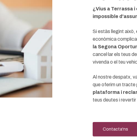
¿Vius a Terrassa i
impossible d'assu
Si estàs llegint això
econòmica complicada
la Segona Oportun
cancel·lar els teus d
vivenda o el teu vehic
Al nostre despatx, va
que oferim un tracte 
plataforma i recl
teus deutes i revertir
Contacta'ns