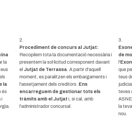
2.
3.
Procediment de concurs al Jutjat:
Exone
cina
Recopilem tota la documentació necessària i
de mo
r la
presentem la sol·licitud corresponent davant
l'
Exone
teus
el
Jutjat de Terrassa
. A partir d'aquell
que per
els
moment, es paralitzen els embargaments i
teus d
e la
l'assetjament dels creditors.
Ens
judicia
o és
encarreguem de gestionar tots els
teves 
 i
tràmits amb el Jutjat
i, si cal, amb
ASNEF,
rgia.
l'administrador concursal.
la tev
nou.