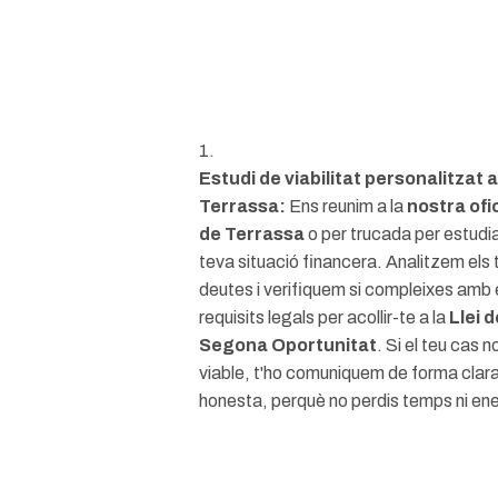
1.
Estudi de viabilitat personalitzat a
Terrassa:
Ens reunim a la
nostra ofi
de Terrassa
o per trucada per estudia
teva situació financera. Analitzem els 
deutes i verifiquem si compleixes amb 
requisits legals per acollir-te a la
Llei d
Segona Oportunitat
. Si el teu cas n
viable, t'ho comuniquem de forma clara
honesta, perquè no perdis temps ni ene