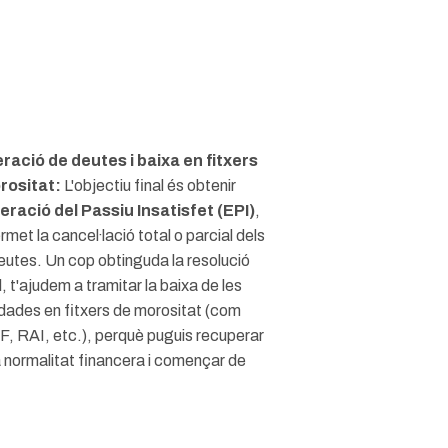
ració de deutes i baixa en fitxers
rositat:
L'objectiu final és obtenir
ració del Passiu Insatisfet (EPI)
,
met la cancel·lació total o parcial dels
eutes. Un cop obtinguda la resolució
l, t'ajudem a tramitar la baixa de les
dades en fitxers de morositat (com
 RAI, etc.), perquè puguis recuperar
a normalitat financera i començar de