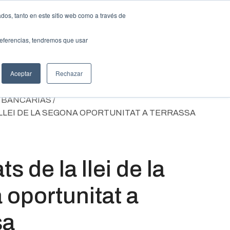
dos, tanto en este sitio web como a través de
CERCAR
l despatx
Actualitat
CA
Contacta
Cercar
preferencias, tendremos que usar
Aceptar
Rechazar
BANCARIAS /
LLEI DE LA SEGONA OPORTUNITAT A TERRASSA
s de la llei de la
oportunitat a
sa