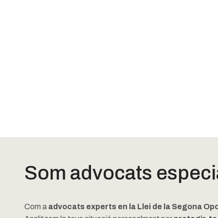
Som advocats especial
Com a
advocats experts en la Llei de la Segona Op