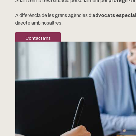
Analitzem la teva situació personalment per
protegir-te 
A diferència de les grans agències d’
advocats especiali
directe amb nosaltres.
Contacta'ns