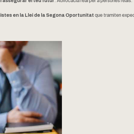
i assegurar el teu futur
. Advocacia real per a persones reals.
stes en la Llei de la Segona Oportunitat
que tramiten expe