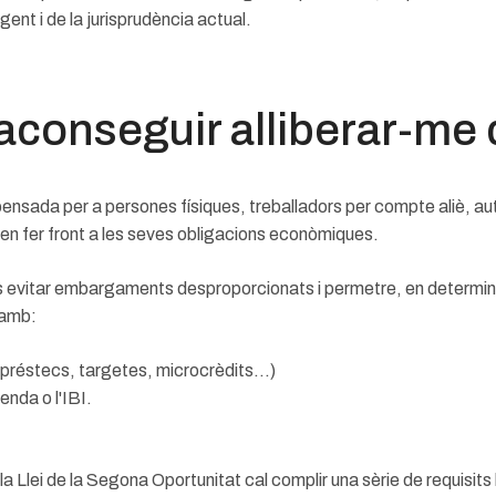
gent i de la jurisprudència actual.
 aconseguir alliberar-me
pensada per a persones físiques, treballadors per compte aliè, au
en fer front a les seves obligacions econòmiques.
 evitar embargaments desproporcionats i permetre, en determinat
 amb:
(préstecs, targetes, microcrèdits...)
enda o l'IBI.
la Llei de la Segona Oportunitat cal complir una sèrie de requisits