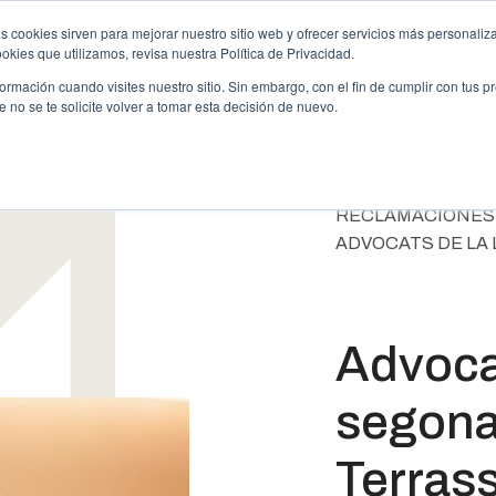
s cookies sirven para mejorar nuestro sitio web y ofrecer servicios más personaliza
kies que utilizamos, revisa nuestra Política de Privacidad.
ipoteca
Phishing
Sentències Guanyades
E
rmación cuando visites nuestro sitio. Sin embargo, con el fin de cumplir con tus 
no se te solicite volver a tomar esta decisión de nuevo.
RECLAMACIONES 
ADVOCATS DE LA 
Advocat
segona 
Terras