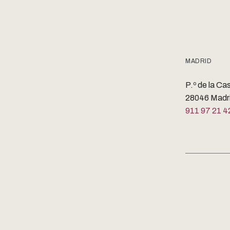
MADRID
P.º de la Ca
28046 Madr
911 97 21 4