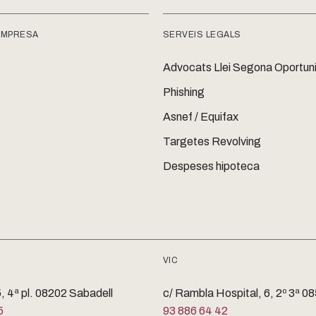
EMPRESA
SERVEIS LEGALS
Advocats Llei Segona Oportuni
Phishing
Asnef / Equifax
Targetes Revolving
Despeses hipoteca
VIC
, 4ª pl. 08202 Sabadell
c/ Rambla Hospital, 6, 2º 3ª 0
5
93 886 64 42