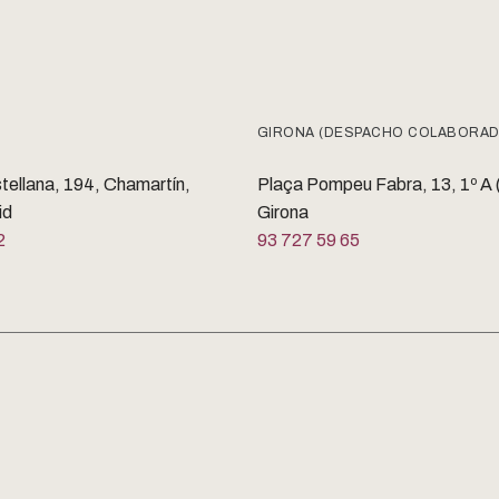
GIRONA (DESPACHO COLABORA
stellana, 194, Chamartín,
Plaça Pompeu Fabra, 13, 1º A
id
Girona
2
93 727 59 65