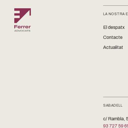
LA NOSTRA 
El despatx
Contacte
Actualitat
SABADELL
c/ Rambla, 5
93 727 59 6