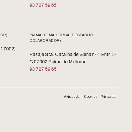
93 727 59 65
DOR)
PALMA DE MALLORCA (DESPACHO
COLABORADOR)
 (17002)
Pasaje Sta. Catalina de Siena nº 4 Entr. 1º
C 07002 Palma de Mallorca
93 727 59 65
Avís Legal
Cookies
Privacitat