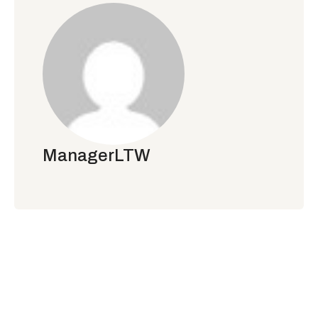
ManagerLTW