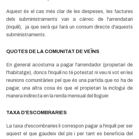
Aquest és el cas més clar de les despeses, les factures
dels subministraments van a càrrec de l'arrendatari
(inquilí), ja que serà qui farà un consum directe d'aquests
subministraments.
QUOTES DE LA COMUNITAT DE VEÏNS
En general acostuma a pagar l'arrendador (propietari de
l'habitatge), doncs l'inquilí no té potestat ni veu ni vot en les
reunions comunitàries pel que és una partida que no ha de
pagar, una altra cosa és que el propietari la inclogui de
manera indirecta en la renda mensual del lloguer.
TAXA D'ESCOMBRARIES
La taxa d'escombraries li correspon pagar a l'inquilí per ser
aquest el que gaudeix del pis i per tant es beneficia del