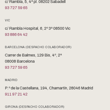
c/ Rambla, 5, 4ª pl. 08202 Sabadell
93 727 59 65
VIC
c/ Rambla Hospital, 6, 2º 3ª 08500 Vic
93 886 64 42
BARCELONA (DESPACHO COLABORADOR)
Carrer de Balmes, 129 Bis, 4º, 2ª
08008 Barcelona
93 727 59 65
MADRID
P.º de la Castellana, 194, Chamartín, 28046 Madrid
911 97 21 42
GIRONA (DESPACHO COLABORADOR)