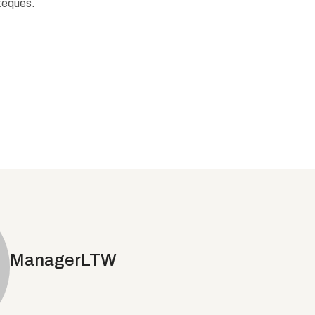
oteques.
ManagerLTW