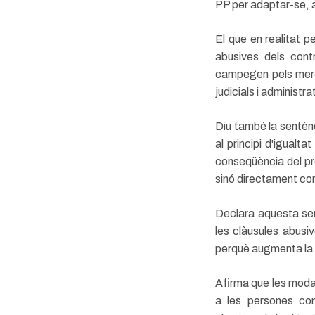
PP per adaptar-se, 
El que en realitat 
abusives dels cont
campegen pels merca
judicials i administra
Diu també la sentènc
al principi d'igualta
conseqüència del pr
sinó directament cont
Declara aquesta sen
les clàusules abusi
perquè augmenta la 
Afirma que les moda
a les persones con