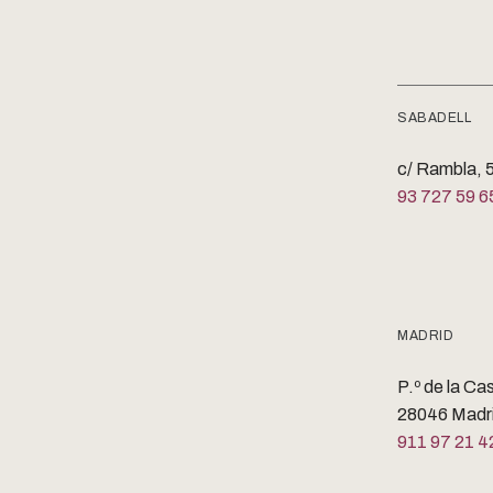
SABADELL
c/ Rambla, 5
93 727 59 6
MADRID
P.º de la Ca
28046 Madr
911 97 21 4