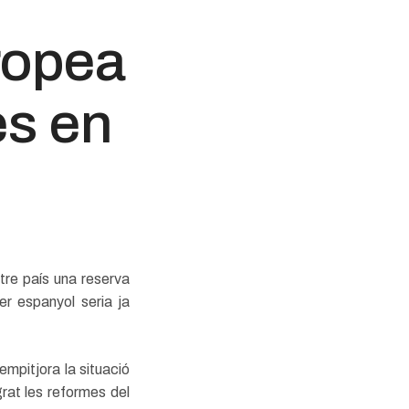
ropea
es en
tre país una reserva
er espanyol seria ja
mpitjora la situació
rat les reformes del