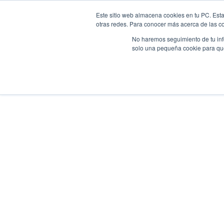
Este sitio web almacena cookies en tu PC. Esta
otras redes. Para conocer más acerca de las coo
Reclamaciones bancarias
Despeses h
No haremos seguimiento de tu info
solo una pequeña cookie para que 