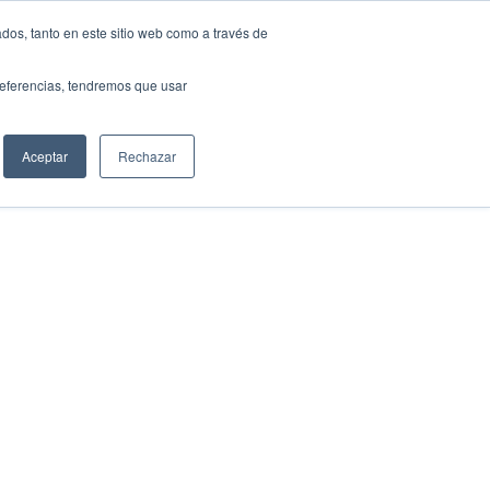
dos, tanto en este sitio web como a través de
CERCAR
l despatx
Actualitat
CA
Contacta
Cercar
preferencias, tendremos que usar
Aceptar
Rechazar