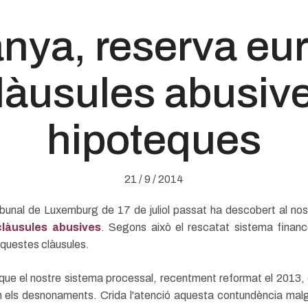
nya, reserva eu
làusules abusiv
hipoteques
21 / 9 / 2014
ibunal de Luxemburg de 17 de juliol passat ha descobert al nos
clàusules abusives
. Segons això el rescatat sistema financ
questes clàusules.
 que el nostre sistema processal, recentment reformat el 2013, e
 els desnonaments. Crida l'atenció aquesta contundència malg