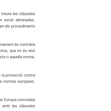
treure les clàusules
r estat eliminades,
 en els procediments
nonament és contrària
ectiva, que no és sinó
sta o aquella norma,
 la protecció contra
res normes europees,
que Europa concedeix
i amb les clàusules