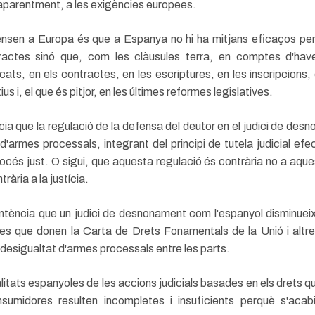
aparentment, a les exigències europees.
pensen a Europa és que a Espanya no hi ha mitjans eficaços per 
ractes sinó que, com les clàusules terra, en comptes d'have
ts, en els contractes, en les escriptures, en les inscripcions,
tius i, el que és pitjor, en les últimes reformes legislatives.
ia que la regulació de la defensa del deutor en el judici de des
t d'armes processals, integrant del principi de tutela judicial ef
océs just. O sigui, que aquesta regulació és contrària no a aque
rària a la justícia.
tència que un judici de desnonament com l'espanyol disminueix
ves que donen la Carta de Drets Fonamentals de la Unió i alt
desigualtat d'armes processals entre les parts.
litats espanyoles de les accions judicials basades en els drets 
sumidores resulten incompletes i insuficients perquè s'acab