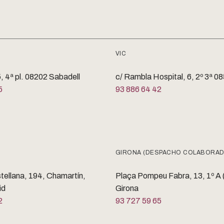
VIC
, 4ª pl. 08202 Sabadell
c/ Rambla Hospital, 6, 2º 3ª 0
5
93 886 64 42
GIRONA (DESPACHO COLABORA
stellana, 194, Chamartín,
Plaça Pompeu Fabra, 13, 1º A
id
Girona
2
93 727 59 65