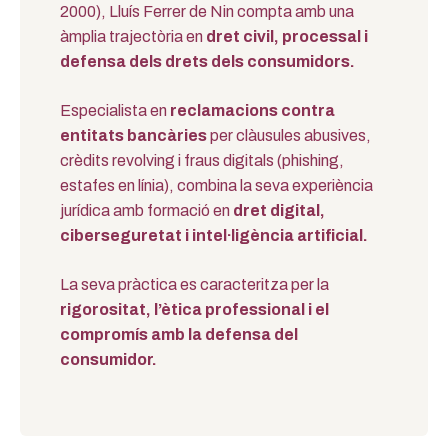
2000), Lluís Ferrer de Nin compta amb una
àmplia trajectòria en
dret civil, processal i
defensa dels drets dels consumidors.
Especialista en
reclamacions contra
entitats bancàries
per clàusules abusives,
crèdits revolving i fraus digitals (phishing,
estafes en línia), combina la seva experiència
jurídica amb formació en
dret digital,
ciberseguretat i intel·ligència artificial.
La seva pràctica es caracteritza per la
rigorositat, l’ètica professional i el
compromís amb la defensa del
consumidor.