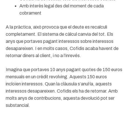
Amb interès legal des del moment de cada
cobrament
A la pràctica, això provoca que el deute es recalculi
completament. El sistema de càlcul canvia del tot. Els
anys que portaves pagant interessos sobre interessos
desapareixen. I en molts casos, Cofidis acaba havent de
retornar diners al client, i no a l’inrevés.
Imagina que portaves 10 anys pagant quotes de 150 euros
mensuals en un crèdit revolving. Aquests 150 euros
incloïen interessos. Quan la clàusula s’anul·la, aquests
interessos desapareixen. Cofidis els ha de retornar. Amb
molts anys de contribucions, aquesta devolució pot ser
substancial.